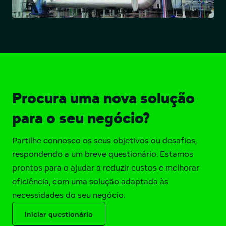
Procura uma nova solução
para o seu negócio?
Partilhe connosco os seus objetivos ou desafios,
respondendo a um breve questionário. Estamos
prontos para o ajudar a reduzir custos e melhorar
eficiência, com uma solução adaptada às
necessidades do seu negócio.
Iniciar questionário