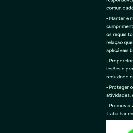
comunidade
- Manter e 
cumprimento
os requisit
relação que
aplicáveis 
- Proporcio
lesões e pr
reduzindo o
- Proteger 
atividades,
- Promover 
trabalhar e