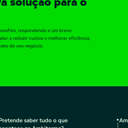
a solução para o
desafios, respondendo a um breve
dar a reduzir custos e melhorar eficiência,
des do seu negócio.
Pretende saber tudo o que
Am