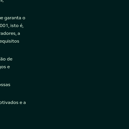
e garanta o
01, isto é,
radores, a
equisitos
ção de
gos e
ossas
otivados e a