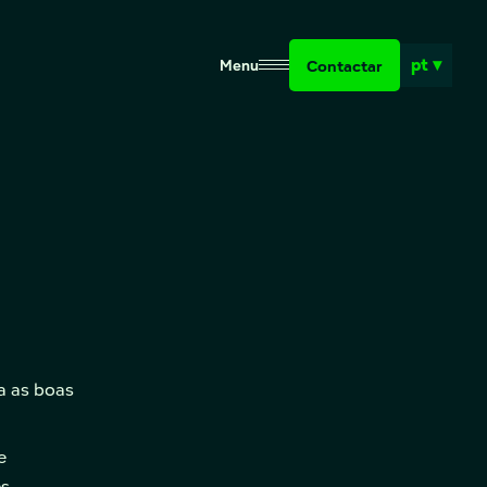
pt ▾
Contactar
Menu
.
a as boas
e
s,