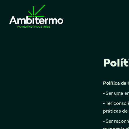
Polí
Política da
- Ser uma e
- Ter consc
práticas de 
- Ser recon
responsável