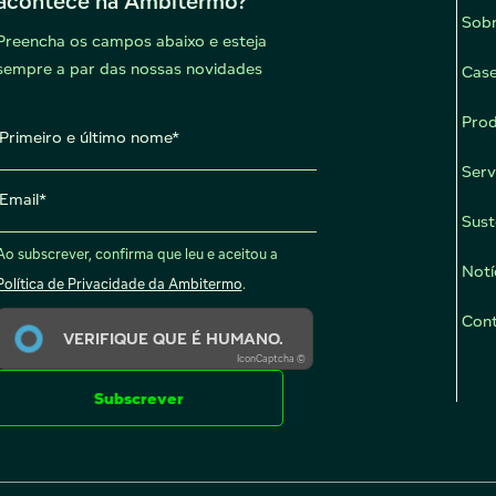
acontece na Ambitermo?
Sobr
Preencha os campos abaixo e esteja
sempre a par das nossas novidades
Case
Primeiro e último nome
Pro
Serv
Email
Sust
Ao subscrever, confirma que leu e aceitou a
Notí
Política de Privacidade da Ambitermo
.
Con
VERIFIQUE QUE É HUMANO.
IconCaptcha ©
Subscrever