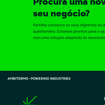
Procura uma nov
seu negócio?
Partilhe connosco os seus objetivos ou 
questionário. Estamos prontos para o aju
com uma solução adaptada às necessida
AMBITERMO - POWERING INDUSTRIES